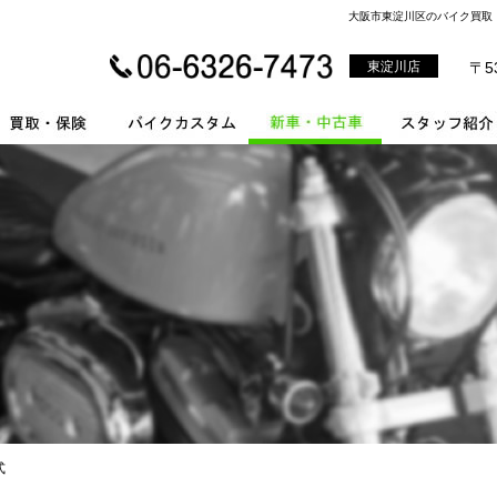
大阪市東淀川区のバイク買取・
東淀川店
〒5
式