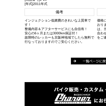
[年式]2011年式
備考
インジェクション低燃費のきれいな上質車で
価格
す！
おり
整備内容＆アフターサービスにも自信有！
は、
安心の6ヶ月または3000km保証付！
合わ
故障時のレッカーも京阪神地域でしたら無料で
をご
行なっておりますのでご安心ください。