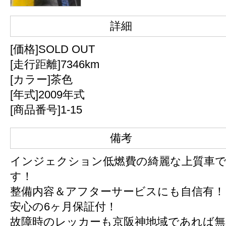
詳細
[価格]
SOLD OUT
[走行距離]7346km
[カラー]茶色
[年式]2009年式
[商品番号]1-15
備考
インジェクション低燃費の綺麗な上質車
す！
整備内容＆アフターサービスにも自信有！
安心の6ヶ月保証付！
故障時のレッカーも京阪神地域であれば無