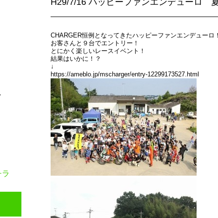
H29/7/16 ハッピーファンエンデューロ 
CHARGER恒例となってきたハッピーファンエンデューロ
お客さんと９台でエントリー！
とにかく楽しいレースイベント！
結果はいかに！？
↓
https://ameblo.jp/mscharger/entry-12299173527.html
7
チラ