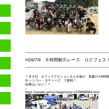
H29/7/9 ６時間耐久レース ロクフェス
７月９日
オフィスアクション
さん主催の 真夏の６時間耐
th シンコー・モティーズ で参戦！
結果はいかに！？
↓
https://ameblo.jp/mscharger/entry-12298999964.html