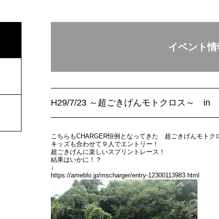
イベント情
H29/7/23 ～超ごきげんモトクロス～ in
こちらもCHARGER恒例となってきた 超ごきげんモトク
キッズも合わせて９人でエントリー！
超ごきげんに楽しいスプリントレース！
結果はいかに！？
↓
https://ameblo.jp/mscharger/entry-12300113983.html