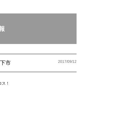
報
2017/09/12
 下市
ロス！