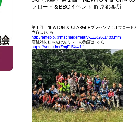
フロード＆BBQイベント in 京都某所
第１回 NEWTON ＆ CHARGERプレゼンツ！オフロード
内容は↓から
http://ameblo.jp/mscharger/entry-12282611488.html
店舗対抗じゃんけんリレーの動画は↓から
https://youtu.be/ZnqFd5X4j1Y